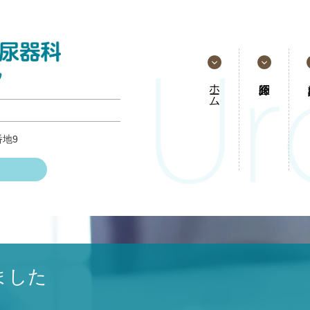
ホーム
番地9
ました